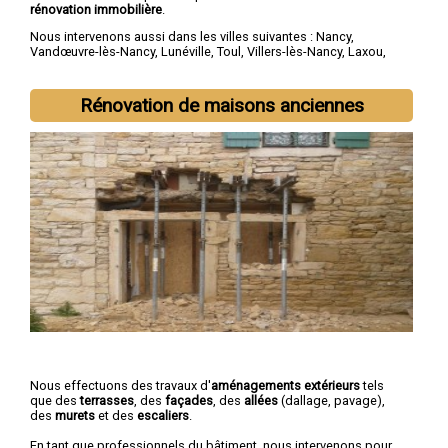
rénovation immobilière
.
Nous intervenons aussi dans les villes suivantes :
Nancy
,
Vandœuvre-lès-Nancy
,
Lunéville
,
Toul
,
Villers-lès-Nancy
,
Laxou
,
Longwy
,
Pont-à-Mousson
,
Saint-Max
,
Dombasle-sur-Meurthe
Rénovation de maisons anciennes
Nous effectuons des travaux d'
aménagements extérieurs
tels
que des
terrasses
, des
façades
, des
allées
(dallage, pavage),
des
murets
et des
escaliers
.
En tant que professionnels du bâtiment, nous intervenons pour