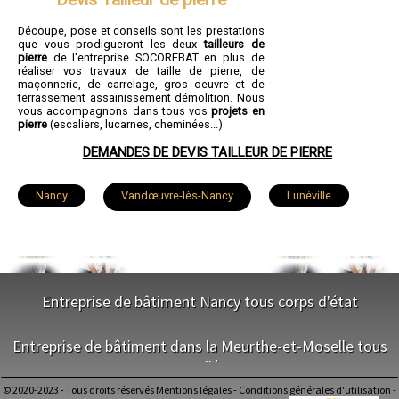
Découpe, pose et conseils sont les prestations
que vous prodigueront les deux
tailleurs de
pierre
de l'entreprise SOCOREBAT en plus de
réaliser vos travaux de taille de pierre, de
maçonnerie, de carrelage, gros oeuvre et de
terrassement assainissement démolition. Nous
vous accompagnons dans tous vos
projets en
pierre
(escaliers, lucarnes, cheminées...)
DEMANDES DE DEVIS TAILLEUR DE PIERRE
Nancy
Vandœuvre-lès-Nancy
Lunéville
Toul
Laxou
Villers-lès-Nancy
Pont-à-Mousson
Longwy
Entreprise de bâtiment Nancy tous corps d'état
Dombasle-sur-Meurthe
Saint-Max
Villerupt
NOS SERVICES
Entreprise de bâtiment dans la Meurthe-et-Moselle tous
Jarville-la-Malgrange
Maxéville
Jarny
corps d'état
Maitrise d'oeuvre Nancy
Conception Plan Nancy
© 2020-2023 - Tous droits réservés
Mentions légales
-
Conditions générales d'utilisation
-
Terrassement Nancy