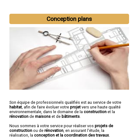
Nous intervenons aussi dans les villes suivantes :
Nancy
,
Conception plans
Vandœuvre-lès-Nancy
,
Lunéville
,
Toul
,
Villers-lès-Nancy
,
Laxou
,
Longwy
,
Pont-à-Mousson
,
Saint-Max
,
Dombasle-sur-Meurthe
Son équipe de professionnels qualifiés est au service de votre
habitat
, afin de faire évoluer votre
projet
vers une haute qualité
environnementale, dans le domaine de la
construction
et la
rénovation
de
maisons
et de
bâtiments
.
Nous sommes à votre service pour réaliser vos
projets de
construction
ou de
rénovation
, en assurant l'étude, la
réalisation, la
conception et la coordination des travaux
.