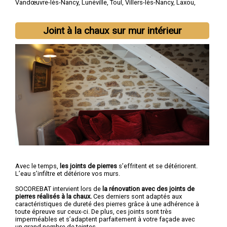
Vandœuvre-lès-Nancy
,
Lunéville
,
Toul
,
Villers-lès-Nancy
,
Laxou
,
Longwy
,
Pont-à-Mousson
,
Saint-Max
,
Dombasle-sur-Meurthe
Joint à la chaux sur mur intérieur
Avec le temps,
les joints de pierres
s’effritent et se détériorent.
L’eau s’infiltre et détériore vos murs.
SOCOREBAT intervient lors de
la rénovation avec des joints de
pierres réalisés à la chaux.
Ces derniers sont adaptés aux
caractéristiques de dureté des pierres grâce à une adhérence à
toute épreuve sur ceux-ci. De plus, ces joints sont très
imperméables et s’adaptent parfaitement à votre façade avec
un grand nombre de teintes.