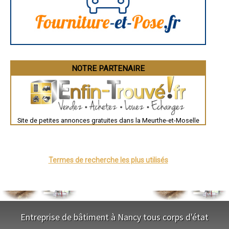
Brive-la-Gaillarde
- Entreprise d'isolation par insufflation à Bayon
Dijon
- Entreprise d'isolation par insufflation à Villers-la-Montagne
Saint-Brieuc
- Entreprise d'isolation par insufflation à Gerbéviller
Guéret
- Entreprise d'isolation par insufflation à Bainville-sur-Madon
Périgueux
- Entreprise d'isolation par insufflation à Bouxières-aux-Chênes
Besançon
Valence
- Entreprise d'isolation par insufflation à Vézelise
Évreux
- Entreprise d'isolation par insufflation à Méréville
Chartres
NOTRE PARTENAIRE
- Entreprise d'isolation par insufflation à Colombey-les-Belles
Brest
- Entreprise d'isolation par insufflation à Batilly
Nîmes
- Entreprise d'isolation par insufflation à Faulx
Toulouse
Auch
- Entreprise d'isolation par insufflation à Mercy-le-Bas
Bordeaux
- Entreprise d'isolation par insufflation à Domgermain
Montpellier
- Entreprise d'isolation par insufflation à Art-sur-Meurthe
Site de petites annonces gratuites dans la Meurthe-et-Moselle
Rennes
- Entreprise d'isolation par insufflation à Blamont
Châteauroux
- Entreprise d'isolation par insufflation à Pulligny
Tours
Grenoble
- Entreprise d'isolation par insufflation à Montauville
Dole
- Entreprise d'isolation par insufflation à Thiaucourt-Regniéville
Mont-de-Marsan
Termes de recherche les plus utilisés
- Entreprise d'isolation par insufflation à Joudreville
Blois
- Entreprise d'isolation par insufflation à Champenoux
Saint-Étienne
- Entreprise d'isolation par insufflation à Giraumont
Le Puy-en-Velay
Nantes
- Entreprise d'isolation par insufflation à Doncourt-lès-Conflans
Orléans
- Entreprise d'isolation par insufflation à Einville-au-Jard
Cahors
- Entreprise d'isolation par insufflation à Norroy-lès-Pont-à-Mousson
Agen
Entreprise de bâtiment à Nancy tous corps d'état
- Entreprise d'isolation par insufflation à Moineville
Mende
- Entreprise d'isolation par insufflation à Morfontaine
Angers