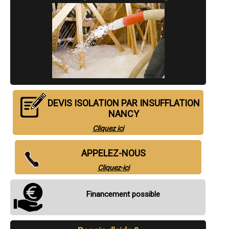
- Entreprise d'isolation par insufflation à Maxéville
- Entreprise d'isolation par insufflation à Jarny
- Entreprise d'isolation par insufflation à Malzéville
- Entreprise d'isolation par insufflation à Mont-Saint-Martin
- Entreprise d'isolation par insufflation à Essey-lès-Nancy
- Entreprise d'isolation par insufflation à Tomblaine
- Entreprise d'isolation par insufflation à Saint-Nicolas-de-Port
- Entreprise d'isolation par insufflation à Neuves-Maisons
- Entreprise d'isolation par insufflation à Jœuf
- Entreprise d'isolation par insufflation à Champigneulles
- Entreprise d'isolation par insufflation à Frouard
DEVIS ISOLATION PAR INSUFFLATION
- Entreprise d'isolation par insufflation à Ludres
NANCY
- Entreprise d'isolation par insufflation à Homécourt
- Entreprise d'isolation par insufflation à Laneuveville-devant-Nancy
Cliquez ici
- Entreprise d'isolation par insufflation à Heillecourt
- Entreprise d'isolation par insufflation à Liverdun
- Entreprise d'isolation par insufflation à Longuyon
APPELEZ-NOUS
- Entreprise d'isolation par insufflation à Briey
Cliquez-ici
- Entreprise d'isolation par insufflation à Pompey
- Entreprise d'isolation par insufflation à Seichamps
- Entreprise d'isolation par insufflation à Baccarat
Financement possible
- Entreprise d'isolation par insufflation à Dieulouard
- Entreprise d'isolation par insufflation à Herserange
- Entreprise d'isolation par insufflation à Pulnoy
- Entreprise d'isolation par insufflation à Blénod-lès-Pont-à-Mousson