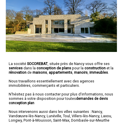
La société
SOCOREBAT
, située près de Nancy vous offre ses
services
dans la
conception de plans
pour la
construction
et la
rénovation
de
maisons
,
appartements
,
manoirs
,
immeubles
.
Nous travaillons essentiellement avec des agences
immobilières, commerçants et particuliers.
N'hésitez pas à nous contacter pour plus d'informations, nous
sommes à votre disposition pour toutes
demandes de devis
conception plan
Nous intervenons aussi dans les villes suivantes :
Nancy
,
Vandœuvre-lès-Nancy
,
Lunéville
,
Toul
,
Villers-lès-Nancy
,
Laxou
,
Longwy
,
Pont-à-Mousson
,
Saint-Max
,
Dombasle-sur-Meurthe