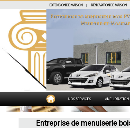
EXTENSION DE MAISON
RÉNOVATION DE MAISON
|
Entreprise de menuiserie bois P
Meurthe-et-Mosell
NOS SERVICES
AMELIORATION 
Entreprise de menuiserie boi