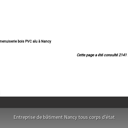
 menuiserie bois PVC alu à Nancy
erie bois PVC alu à Vandœuvre-lès-Nancy
enuiserie bois PVC alu à Lunéville
Cette page a été consulté 2141 f
e menuiserie bois PVC alu à Toul
 menuiserie bois PVC alu à Laxou
serie bois PVC alu à Villers-lès-Nancy
uiserie bois PVC alu à Pont-à-Mousson
 menuiserie bois PVC alu à Longwy
erie bois PVC alu à Dombasle-sur-Meurthe
enuiserie bois PVC alu à Saint-Max
menuiserie bois PVC alu à Villerupt
rie bois PVC alu à Jarville-la-Malgrange
enuiserie bois PVC alu à Maxéville
 menuiserie bois PVC alu à Jarny
enuiserie bois PVC alu à Malzéville
Entreprise de bâtiment Nancy tous corps d'état
serie bois PVC alu à Mont-Saint-Martin
iserie bois PVC alu à Essey-lès-Nancy
NOS EQUIPES