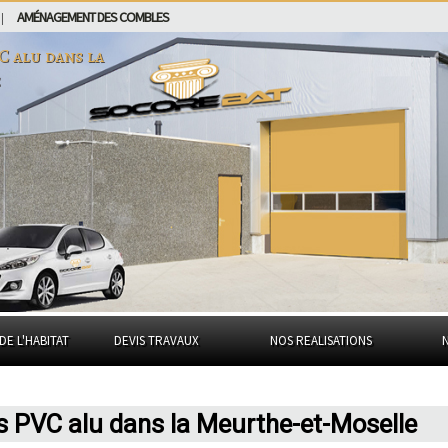
AMÉNAGEMENT DES COMBLES
|
VC alu dans
la
e
DE L'HABITAT
DEVIS TRAVAUX
NOS REALISATIONS
s PVC alu dans la Meurthe-et-Moselle