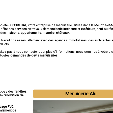
ociété
SOCOREBAT
,
votre entreprise de menuiserie
, située dans la Meurthe-et-
 offre ses
services
en travaux de
menuiserie intérieure et extérieure
, neuf ou
ré
 des
maisons
,
appartements
,
manoirs
,
châteaux
.
 travaillons essentiellement avec des agences immobilières, des architectes 
culiers.
sitez pas à nous contacter pour plus d'informations, nous sommes à votre di
 toutes
demandes de devis menuiseries.
opose des
fenêtres
,
Menuiserie Alu
 la
rénovation de
dage PVC
,
valement de