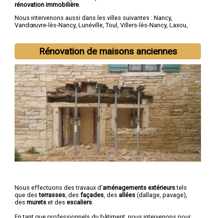
rénovation immobilière
.
Nous intervenons aussi dans les villes suivantes :
Nancy
,
Vandœuvre-lès-Nancy
,
Lunéville
,
Toul
,
Villers-lès-Nancy
,
Laxou
,
Longwy
,
Pont-à-Mousson
,
Saint-Max
,
Dombasle-sur-Meurthe
Rénovation de maisons anciennes
Nous effectuons des travaux d'
aménagements extérieurs
tels
que des
terrasses
, des
façades
, des
allées
(dallage, pavage),
des
murets
et des
escaliers
.
En tant que professionnels du bâtiment, nous intervenons pour