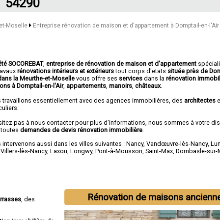
54290
-et-Moselle
Entreprise rénovation de maison et d'appartement à Domptail-en-l'Air
été SOCOREBAT
,
entreprise de rénovation de maison et d'appartement
spécial
travaux
rénovations intérieurs et extérieurs
tout corps d'etats
située près de Dom
 dans la Meurthe-et-Moselle
vous offre ses
services
dans la
rénovation immobil
ons à Domptail-en-l'Air
,
appartements
,
manoirs
,
châteaux
.
 travaillons essentiellement avec des agences immobilières, des
architectes
e
culiers.
sitez pas à nous contacter pour plus d'informations, nous sommes à votre di
 toutes
demandes de devis rénovation immobilière
.
intervenons aussi dans les villes suivantes :
Nancy
,
Vandœuvre-lès-Nancy
,
Lun
,
Villers-lès-Nancy
,
Laxou
,
Longwy
,
Pont-à-Mousson
,
Saint-Max
,
Dombasle-sur-
Rénovation de maisons ancienn
errasses
, des