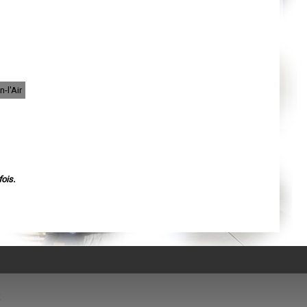
Nantes
Orléans
Cahors
Agen
Mende
Angers
Cherbourg-Octeville
Reims
Saint-Dizier
-l'Air
Laval
Nancy
Verdun
Lorient
Metz
Nevers
Lille
Beauvais
Alençon
ois.
Calais
Clermont-Ferrand
Pau
Tarbes
Perpignan
Strasbourg
Mulhouse
Lyon
Vesoul
Chalon-sur-Saône
Le Mans
Chambéry