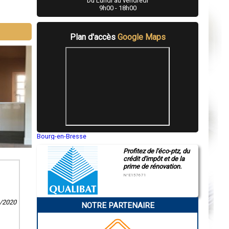
Du Lundi au vendredi
9h00 - 18h00
Plan d'accès
Google Maps
Bourg-en-Bresse
Saint-Quentin
Profitez de l'éco-ptz, du
Montluçon
crédit d'impôt et de la
Manosque
prime de rénovation.
Gap
Nice
N°E157671
Annonay
Charleville-Mézières
Pamiers
6/2020
NOTRE PARTENAIRE
Troyes
Narbonne
Rodez
Marseille