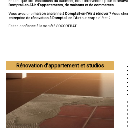
En tant que professionnels du bâtiment, nous intervenons pour la
rénova
Domptail-en-l'Air d'appartements, de maisons et de commerces
.
Vous avez une
maison ancienne à Domptail-en-l'Air à rénover
? Vous che
entreprise de rénovation à Domptail-en-l'Air
tout corps d'état ?
Faites confiance à la société SOCOREBAT.
Rénovation d’appartement et studios