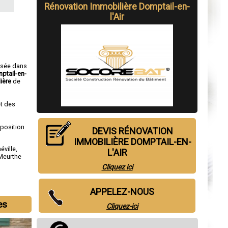
Rénovation Immobilière Domptail-en-
l'Air
isée dans
ptail-en-
ière
de
t des
sposition
DEVIS RÉNOVATION
IMMOBILIÈRE DOMPTAIL-EN-
éville
,
L'AIR
Meurthe
Cliquez ici
APPELEZ-NOUS
es
Cliquez-ici