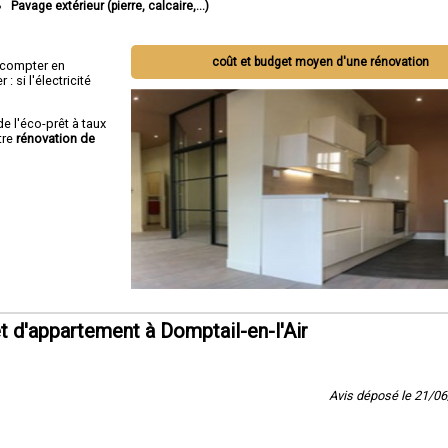
Pavage extérieur (pierre, calcaire,...)
coût et budget moyen d'une rénovation
ut compter en
 si l'électricité
de l'éco-prêt à taux
tre
rénovation de
 d'appartement à Domptail-en-l'Air
Avis déposé le 21/0