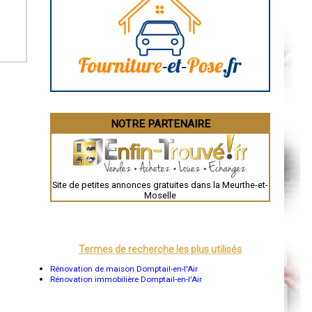
Caen
Aurillac
Angoulême
La Rochelle
Bourges
Brive-la-Gaillarde
Dijon
Saint-Brieuc
Guéret
Périgueux
Besançon
NOTRE PARTENAIRE
Valence
Évreux
Chartres
Brest
Nîmes
Toulouse
Site de petites annonces gratuites dans la Meurthe-et-
Auch
Moselle
Bordeaux
Montpellier
Rennes
Châteauroux
Tours
Termes de recherche les plus utilisés
Grenoble
Dole
Rénovation de maison Domptail-en-l'Air
Mont-de-Marsan
Rénovation immobilière Domptail-en-l'Air
Blois
Saint-Étienne
Le Puy-en-Velay