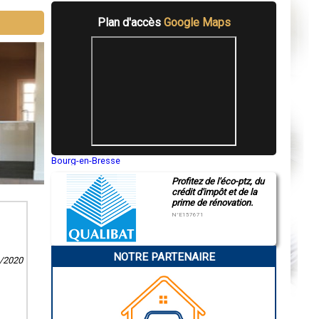
Plan d'accès
Google Maps
Bourg-en-Bresse
Saint-Quentin
Profitez de l'éco-ptz, du
Montluçon
crédit d'impôt et de la
Manosque
prime de rénovation.
Gap
Nice
N°E157671
Annonay
Charleville-Mézières
Pamiers
NOTRE PARTENAIRE
Troyes
6/2020
Narbonne
Rodez
Marseille
Caen
Aurillac