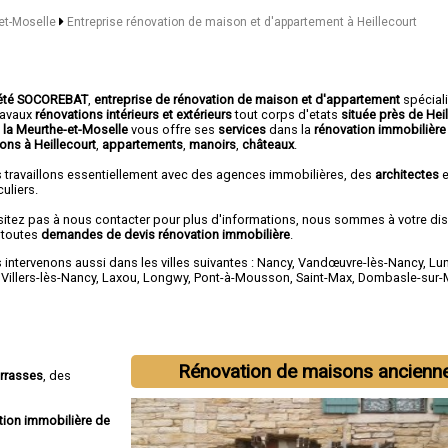
-et-Moselle
Entreprise rénovation de maison et d'appartement à Heillecourt
été SOCOREBAT
,
entreprise de rénovation de maison et d'appartement
spécial
travaux
rénovations intérieurs et extérieurs
tout corps d'etats
située près de Hei
 la Meurthe-et-Moselle
vous offre ses
services
dans la
rénovation immobilière
ons à Heillecourt
,
appartements
,
manoirs
,
châteaux
.
 travaillons essentiellement avec des agences immobilières, des
architectes
e
culiers.
sitez pas à nous contacter pour plus d'informations, nous sommes à votre di
 toutes
demandes de devis rénovation immobilière
.
intervenons aussi dans les villes suivantes :
Nancy
,
Vandœuvre-lès-Nancy
,
Lun
,
Villers-lès-Nancy
,
Laxou
,
Longwy
,
Pont-à-Mousson
,
Saint-Max
,
Dombasle-sur-
Rénovation de maisons ancienn
errasses
, des
tion immobilière de