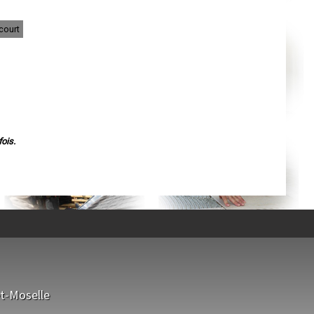
Agen
Mende
Angers
court
Cherbourg-Octeville
Reims
Saint-Dizier
Laval
Nancy
Verdun
Lorient
Metz
Nevers
Lille
Beauvais
ois.
Alençon
Calais
Clermont-Ferrand
Pau
Tarbes
Perpignan
Strasbourg
Mulhouse
Lyon
Vesoul
Chalon-sur-Saône
Le Mans
Chambéry
Annecy
t-Moselle
Paris
Le Havre