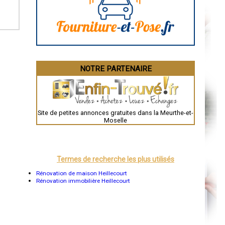
Angoulême
La Rochelle
Bourges
Brive-la-Gaillarde
Dijon
Saint-Brieuc
Guéret
Périgueux
Besançon
NOTRE PARTENAIRE
Valence
Évreux
Chartres
Brest
Nîmes
Toulouse
Site de petites annonces gratuites dans la Meurthe-et-
Auch
Moselle
Bordeaux
Montpellier
Rennes
Châteauroux
Tours
Termes de recherche les plus utilisés
Grenoble
Dole
Rénovation de maison Heillecourt
Mont-de-Marsan
Rénovation immobilière Heillecourt
Blois
Saint-Étienne
Le Puy-en-Velay
Nantes
Orléans
Cahors