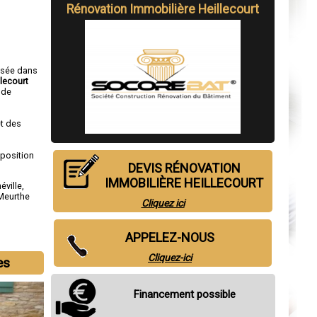
Rénovation Immobilière Heillecourt
isée dans
llecourt
de
t des
sposition
DEVIS RÉNOVATION
IMMOBILIÈRE HEILLECOURT
éville
,
Meurthe
Cliquez ici
APPELEZ-NOUS
Cliquez-ici
es
Financement possible