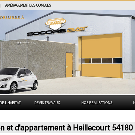
AMÉNAGEMENT DES COMBLES
|
obilière à
DE L'HABITAT
DEVIS TRAVAUX
NOS REALISATIONS
n et d'appartement à Heillecourt 54180