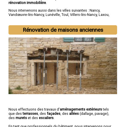
rénovation immobilière
.
Nous intervenons aussi dans les villes suivantes :
Nancy
,
Vandœuvre-lès-Nancy
,
Lunéville
,
Toul
,
Villers-lès-Nancy
,
Laxou
,
Longwy
,
Pont-à-Mousson
,
Saint-Max
,
Dombasle-sur-Meurthe
Rénovation de maisons anciennes
Nous effectuons des travaux d'
aménagements extérieurs
tels
que des
terrasses
, des
façades
, des
allées
(dallage, pavage),
des
murets
et des
escaliers
.
En tant que professionnels du bâtiment, nous intervenons pour