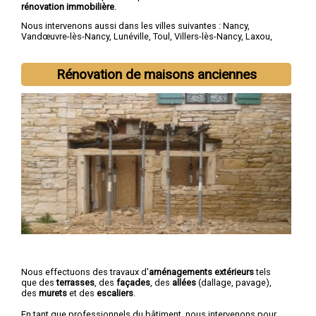
rénovation immobilière
.
Nous intervenons aussi dans les villes suivantes :
Nancy
,
Vandœuvre-lès-Nancy
,
Lunéville
,
Toul
,
Villers-lès-Nancy
,
Laxou
,
Longwy
,
Pont-à-Mousson
,
Saint-Max
,
Dombasle-sur-Meurthe
Rénovation de maisons anciennes
Nous effectuons des travaux d'
aménagements extérieurs
tels
que des
terrasses
, des
façades
, des
allées
(dallage, pavage),
des
murets
et des
escaliers
.
En tant que professionnels du bâtiment, nous intervenons pour