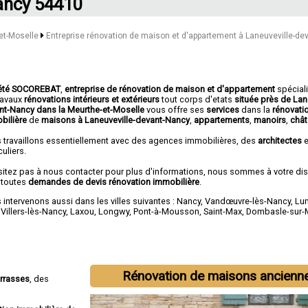
ncy 54410
-et-Moselle
Entreprise rénovation de maison et d'appartement à Laneuveville-de
été SOCOREBAT
,
entreprise de rénovation de maison et d'appartement
spécial
travaux
rénovations intérieurs et extérieurs
tout corps d'etats
située près de Lan
nt-Nancy dans la Meurthe-et-Moselle
vous offre ses
services
dans la
rénovati
bilière
de
maisons à Laneuveville-devant-Nancy
,
appartements
,
manoirs
,
châ
 travaillons essentiellement avec des agences immobilières, des
architectes
e
culiers.
sitez pas à nous contacter pour plus d'informations, nous sommes à votre di
 toutes
demandes de devis rénovation immobilière
.
intervenons aussi dans les villes suivantes :
Nancy
,
Vandœuvre-lès-Nancy
,
Lun
,
Villers-lès-Nancy
,
Laxou
,
Longwy
,
Pont-à-Mousson
,
Saint-Max
,
Dombasle-sur-
Rénovation de maisons ancienn
errasses
, des