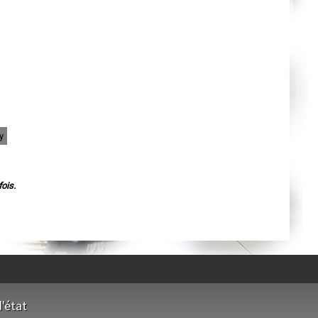
Nantes
Orléans
Cahors
Agen
Mende
Angers
Cherbourg-Octeville
Reims
Saint-Dizier
Laval
Nancy
Verdun
Lorient
y
Metz
Nevers
Lille
Beauvais
Alençon
ois.
Calais
Clermont-Ferrand
Pau
Tarbes
Perpignan
Strasbourg
Mulhouse
Lyon
Vesoul
Chalon-sur-Saône
Le Mans
'état
Chambéry