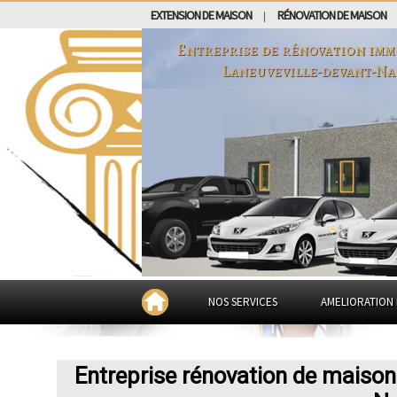
EXTENSION DE MAISON
RÉNOVATION DE MAISON
|
Entreprise de rénovation imm
Laneuveville-devant-N
NOS SERVICES
AMELIORATION 
Entreprise rénovation de maison