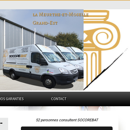
la Meurthe-et-Moselle
Grand-Est
NOS GARANTIES
CONTACT
52 personnes consultent SOCOREBAT
-