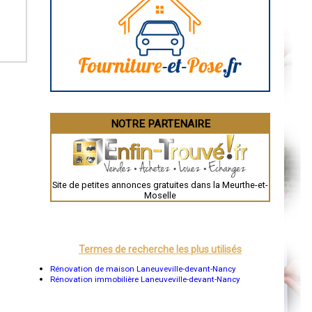
Caen
Aurillac
Angoulême
La Rochelle
Bourges
Brive-la-Gaillarde
Dijon
Saint-Brieuc
Guéret
Périgueux
Besançon
NOTRE PARTENAIRE
Valence
Évreux
Chartres
Brest
Nîmes
Toulouse
Site de petites annonces gratuites dans la Meurthe-et-
Auch
Moselle
Bordeaux
Montpellier
Rennes
Châteauroux
Tours
Termes de recherche les plus utilisés
Grenoble
Dole
Rénovation de maison Laneuveville-devant-Nancy
Mont-de-Marsan
Rénovation immobilière Laneuveville-devant-Nancy
Blois
Saint-Étienne
Le Puy-en-Velay