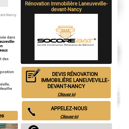
Rénovation Immobilière Laneuveville-
devant-Nancy
vant-Nancy
isée dans
euveville-
on
teaux
.
t des
sposition
DEVIS RÉNOVATION
IMMOBILIÈRE LANEUVEVILLE-
éville
,
DEVANT-NANCY
Meurthe
Cliquez ici
APPELEZ-NOUS
es
Cliquez-ici