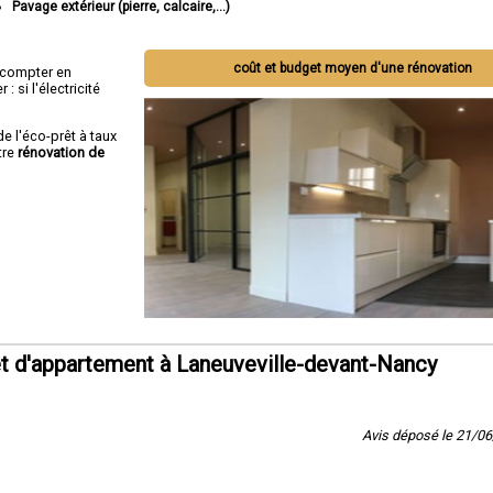
Pavage extérieur (pierre, calcaire,...)
coût et budget moyen d'une rénovation
ut compter en
 si l'électricité
de l'éco-prêt à taux
tre
rénovation de
t d'appartement à Laneuveville-devant-Nancy
Avis déposé le 21/0