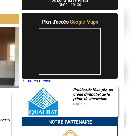
Du Lundi au vendredi
9h00 - 18h00
Plan d'accès
Google Maps
Bourg-en-Bresse
Saint-Quentin
Profitez de l'éco-ptz, du
Montluçon
crédit d'impôt et de la
Manosque
prime de rénovation.
Gap
Nice
N°E157671
Annonay
Charleville-Mézières
Pamiers
6/2020
NOTRE PARTENAIRE
Troyes
Narbonne
Rodez
Marseille