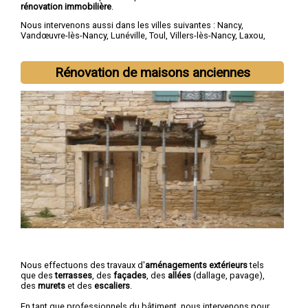
rénovation immobilière
.
Nous intervenons aussi dans les villes suivantes :
Nancy
,
Vandœuvre-lès-Nancy
,
Lunéville
,
Toul
,
Villers-lès-Nancy
,
Laxou
,
Longwy
,
Pont-à-Mousson
,
Saint-Max
,
Dombasle-sur-Meurthe
Rénovation de maisons anciennes
Nous effectuons des travaux d'
aménagements extérieurs
tels
que des
terrasses
, des
façades
, des
allées
(dallage, pavage),
des
murets
et des
escaliers
.
En tant que professionnels du bâtiment, nous intervenons pour