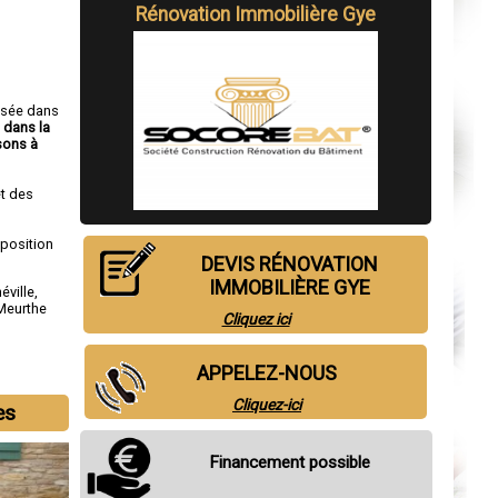
Rénovation Immobilière Gye
isée dans
 dans la
sons à
t des
sposition
DEVIS RÉNOVATION
IMMOBILIÈRE GYE
éville
,
Meurthe
Cliquez ici
APPELEZ-NOUS
Cliquez-ici
es
Financement possible