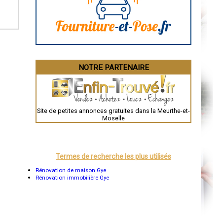
Angoulême
La Rochelle
Bourges
Brive-la-Gaillarde
Dijon
Saint-Brieuc
Guéret
Périgueux
Besançon
NOTRE PARTENAIRE
Valence
Évreux
Chartres
Brest
Nîmes
Toulouse
Site de petites annonces gratuites dans la Meurthe-et-
Auch
Moselle
Bordeaux
Montpellier
Rennes
Châteauroux
Tours
Termes de recherche les plus utilisés
Grenoble
Dole
Rénovation de maison Gye
Mont-de-Marsan
Rénovation immobilière Gye
Blois
Saint-Étienne
Le Puy-en-Velay
Nantes
Orléans
Cahors