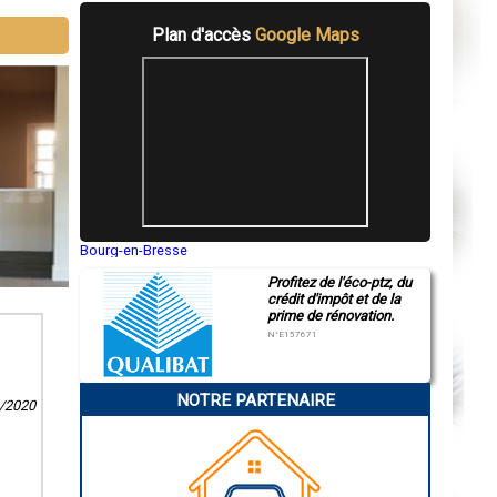
Plan d'accès
Google Maps
Bourg-en-Bresse
Saint-Quentin
Profitez de l'éco-ptz, du
Montluçon
crédit d'impôt et de la
Manosque
prime de rénovation.
Gap
Nice
N°E157671
Annonay
Charleville-Mézières
Pamiers
NOTRE PARTENAIRE
Troyes
6/2020
Narbonne
Rodez
Marseille
Caen
Aurillac