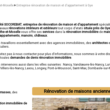
-et-Moselle
Entreprise rénovation de maison et d'appartement à Gye
été SOCOREBAT
,
entreprise de rénovation de maison et d'appartement
spécial
travaux
rénovations intérieurs et extérieurs
tout corps d'etats
située près de Gye
the-et-Moselle
vous offre ses
services
dans la
rénovation immobilière
de
mai
appartements
,
manoirs
,
châteaux
.
 travaillons essentiellement avec des agences immobilières, des
architectes
e
culiers.
sitez pas à nous contacter pour plus d'informations, nous sommes à votre di
 toutes
demandes de devis rénovation immobilière
.
intervenons aussi dans les villes suivantes :
Nancy
,
Vandœuvre-lès-Nancy
,
Lun
,
Villers-lès-Nancy
,
Laxou
,
Longwy
,
Pont-à-Mousson
,
Saint-Max
,
Dombasle-sur-
Rénovation de maisons ancienn
errasses
, des
tion immobilière de