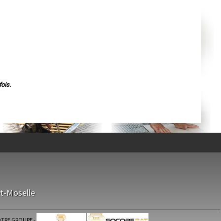
Agen
Mende
Angers
Cherbourg-Octeville
Reims
Saint-Dizier
Laval
Nancy
Verdun
Lorient
Metz
Nevers
ois.
Lille
Beauvais
Alençon
Calais
Clermont-Ferrand
Pau
Tarbes
Perpignan
Strasbourg
Mulhouse
Lyon
Vesoul
Chalon-sur-Saône
Le Mans
t-Moselle
Chambéry
Annecy
Paris
Le Havre
TRE GROUPE
-