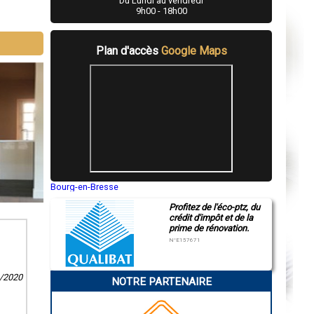
Du Lundi au vendredi
9h00 - 18h00
Plan d'accès
Google Maps
Bourg-en-Bresse
Saint-Quentin
Profitez de l'éco-ptz, du
Montluçon
crédit d'impôt et de la
Manosque
prime de rénovation.
Gap
Nice
N°E157671
Annonay
Charleville-Mézières
Pamiers
6/2020
NOTRE PARTENAIRE
Troyes
Narbonne
Rodez
Marseille