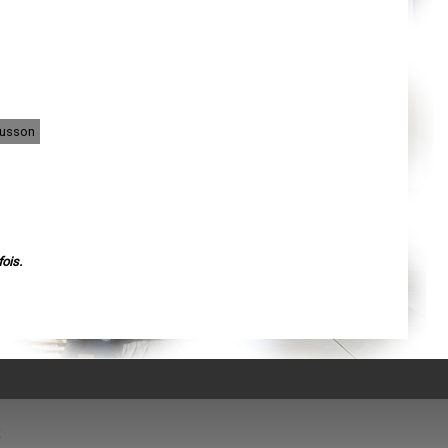
Nantes
Orléans
Cahors
Agen
Mende
Angers
Cherbourg-Octeville
Reims
Saint-Dizier
ousson
Laval
Nancy
Verdun
Lorient
Metz
Nevers
Lille
Beauvais
Alençon
ois.
Calais
Clermont-Ferrand
Pau
Tarbes
Perpignan
Strasbourg
Mulhouse
Lyon
Vesoul
Chalon-sur-Saône
Le Mans
Chambéry