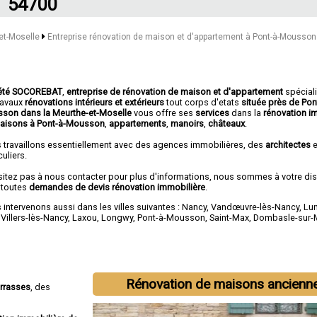
54700
-et-Moselle
Entreprise rénovation de maison et d'appartement à Pont-à-Mousson
été SOCOREBAT
,
entreprise de rénovation de maison et d'appartement
spécial
travaux
rénovations intérieurs et extérieurs
tout corps d'etats
située près de Pon
son dans la Meurthe-et-Moselle
vous offre ses
services
dans la
rénovation i
aisons à Pont-à-Mousson
,
appartements
,
manoirs
,
châteaux
.
 travaillons essentiellement avec des agences immobilières, des
architectes
e
culiers.
sitez pas à nous contacter pour plus d'informations, nous sommes à votre di
 toutes
demandes de devis rénovation immobilière
.
intervenons aussi dans les villes suivantes :
Nancy
,
Vandœuvre-lès-Nancy
,
Lun
,
Villers-lès-Nancy
,
Laxou
,
Longwy
,
Pont-à-Mousson
,
Saint-Max
,
Dombasle-sur-
Rénovation de maisons ancienn
errasses
, des