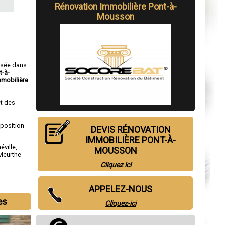
Rénovation Immobilière Pont-à-
Mousson
isée dans
t-à-
mmobilière
t des
sposition
DEVIS RÉNOVATION
IMMOBILIÈRE PONT-À-
éville
,
MOUSSON
Meurthe
Cliquez ici
APPELEZ-NOUS
es
Cliquez-ici