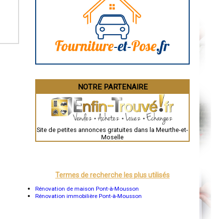
Caen
Aurillac
Angoulême
La Rochelle
Bourges
Brive-la-Gaillarde
Dijon
Saint-Brieuc
Guéret
Périgueux
Besançon
NOTRE PARTENAIRE
Valence
Évreux
Chartres
Brest
Nîmes
Toulouse
Site de petites annonces gratuites dans la Meurthe-et-
Auch
Moselle
Bordeaux
Montpellier
Rennes
Châteauroux
Tours
Termes de recherche les plus utilisés
Grenoble
Dole
Rénovation de maison Pont-à-Mousson
Mont-de-Marsan
Rénovation immobilière Pont-à-Mousson
Blois
Saint-Étienne
Le Puy-en-Velay