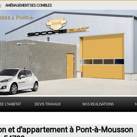
AMÉNAGEMENT DES COMBLES
|
ière à
Pont-à-
DE L'HABITAT
DEVIS TRAVAUX
NOS REALISATIONS
son et d'appartement à Pont-à-Mousson