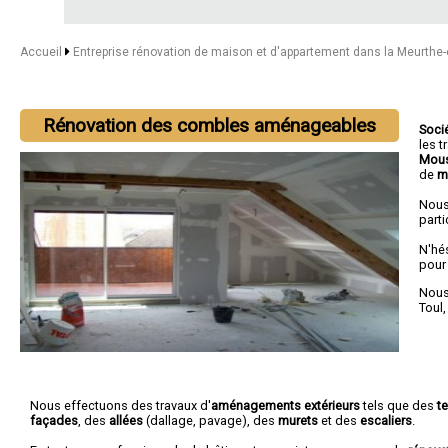
Accueil
Entreprise rénovation de maison et d'appartement dans la Meurthe
Rénovation des combles aménageables
Soci
les 
Mous
de
m
Nous
parti
N'hé
pour
Nous 
Toul
Nous effectuons des travaux d'
aménagements extérieurs
tels que des
t
façades
, des
allées
(dallage, pavage), des
murets
et des
escaliers
.