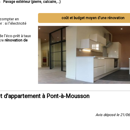
Pavage extérieur (pierre, calcaire,...)
coût et budget moyen d'une rénovation
ut compter en
 si l'électricité
de l'éco-prêt à taux
tre
rénovation de
et d'appartement à Pont-à-Mousson
Avis déposé le 21/0