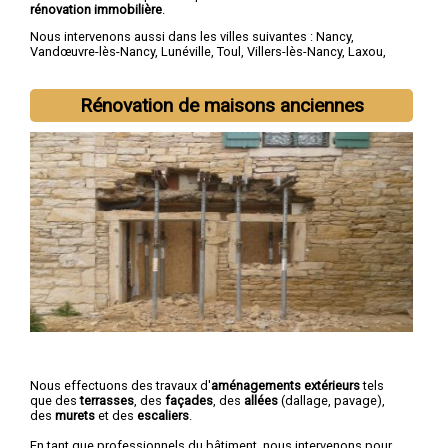
rénovation immobilière
.
Nous intervenons aussi dans les villes suivantes :
Nancy
,
Vandœuvre-lès-Nancy
,
Lunéville
,
Toul
,
Villers-lès-Nancy
,
Laxou
,
Longwy
,
Pont-à-Mousson
,
Saint-Max
,
Dombasle-sur-Meurthe
Rénovation de maisons anciennes
Nous effectuons des travaux d'
aménagements extérieurs
tels
que des
terrasses
, des
façades
, des
allées
(dallage, pavage),
des
murets
et des
escaliers
.
En tant que professionnels du bâtiment, nous intervenons pour