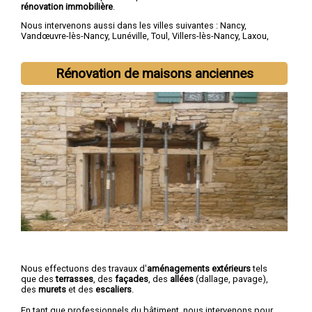
rénovation immobilière
.
Nous intervenons aussi dans les villes suivantes :
Nancy
,
Vandœuvre-lès-Nancy
,
Lunéville
,
Toul
,
Villers-lès-Nancy
,
Laxou
,
Longwy
,
Pont-à-Mousson
,
Saint-Max
,
Dombasle-sur-Meurthe
Rénovation de maisons anciennes
Nous effectuons des travaux d'
aménagements extérieurs
tels
que des
terrasses
, des
façades
, des
allées
(dallage, pavage),
des
murets
et des
escaliers
.
En tant que professionnels du bâtiment, nous intervenons pour