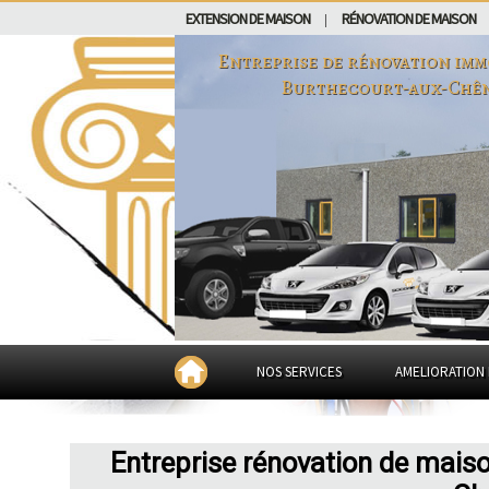
EXTENSION DE MAISON
RÉNOVATION DE MAISON
|
Entreprise de rénovation imm
Burthecourt-aux-Chê
NOS SERVICES
AMELIORATION 
Entreprise rénovation de mais