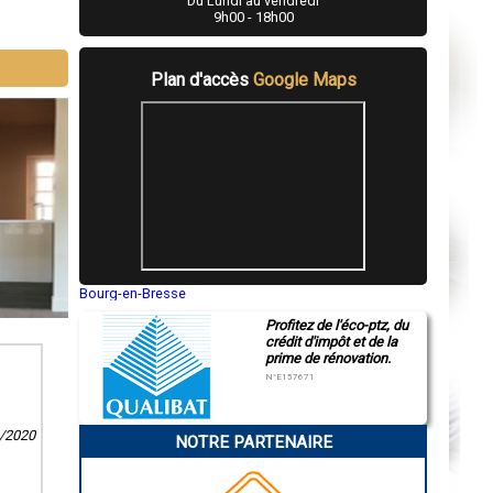
Du Lundi au vendredi
9h00 - 18h00
Plan d'accès
Google Maps
Bourg-en-Bresse
Saint-Quentin
Profitez de l'éco-ptz, du
Montluçon
crédit d'impôt et de la
Manosque
prime de rénovation.
Gap
Nice
N°E157671
Annonay
Charleville-Mézières
Pamiers
6/2020
NOTRE PARTENAIRE
Troyes
Narbonne
Rodez
Marseille