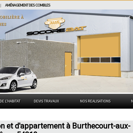
AMÉNAGEMENT DES COMBLES
|
obilière à
nes
DE L'HABITAT
DEVIS TRAVAUX
NOS REALISATIONS
on et d'appartement à Burthecourt-aux-