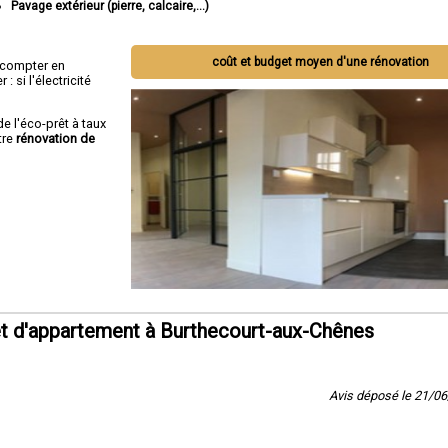
Pavage extérieur (pierre, calcaire,...)
coût et budget moyen d'une rénovation
ut compter en
 si l'électricité
de l'éco-prêt à taux
tre
rénovation de
t d'appartement à Burthecourt-aux-Chênes
Avis déposé le 21/0