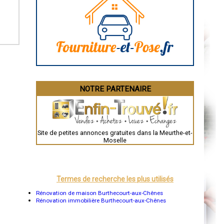
Caen
Aurillac
Angoulême
La Rochelle
Bourges
Brive-la-Gaillarde
Dijon
Saint-Brieuc
Guéret
Périgueux
Besançon
NOTRE PARTENAIRE
Valence
Évreux
Chartres
Brest
Nîmes
Toulouse
Site de petites annonces gratuites dans la Meurthe-et-
Auch
Moselle
Bordeaux
Montpellier
Rennes
Châteauroux
Tours
Termes de recherche les plus utilisés
Grenoble
Dole
Rénovation de maison Burthecourt-aux-Chênes
Mont-de-Marsan
Rénovation immobilière Burthecourt-aux-Chênes
Blois
Saint-Étienne
Le Puy-en-Velay