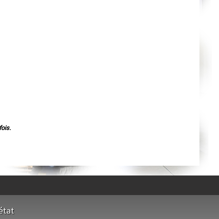
Nantes
Orléans
Cahors
Agen
Mende
Angers
Cherbourg-Octeville
Reims
Saint-Dizier
Laval
Nancy
Verdun
Lorient
Metz
Nevers
Lille
Beauvais
Alençon
ois.
Calais
Clermont-Ferrand
Pau
Tarbes
Perpignan
Strasbourg
Mulhouse
Lyon
Vesoul
Chalon-sur-Saône
Le Mans
état
Chambéry