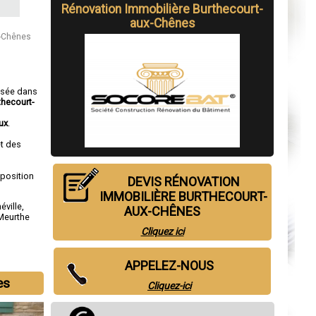
Rénovation Immobilière Burthecourt-
aux-Chênes
x-Chênes
isée dans
thecourt-
ux
.
t des
sposition
DEVIS RÉNOVATION
IMMOBILIÈRE BURTHECOURT-
éville
,
AUX-CHÊNES
Meurthe
Cliquez ici
APPELEZ-NOUS
es
Cliquez-ici