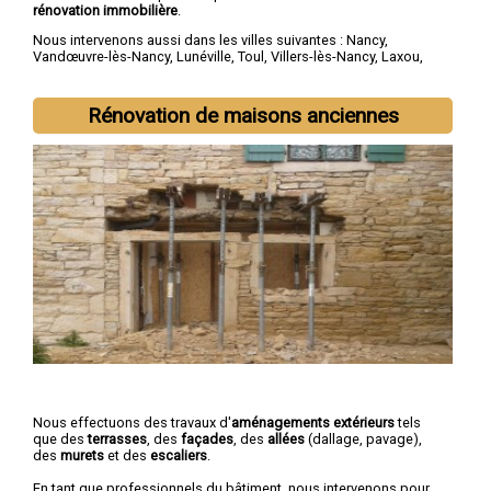
rénovation immobilière
.
Nous intervenons aussi dans les villes suivantes :
Nancy
,
Vandœuvre-lès-Nancy
,
Lunéville
,
Toul
,
Villers-lès-Nancy
,
Laxou
,
Longwy
,
Pont-à-Mousson
,
Saint-Max
,
Dombasle-sur-Meurthe
Rénovation de maisons anciennes
Nous effectuons des travaux d'
aménagements extérieurs
tels
que des
terrasses
, des
façades
, des
allées
(dallage, pavage),
des
murets
et des
escaliers
.
En tant que professionnels du bâtiment, nous intervenons pour