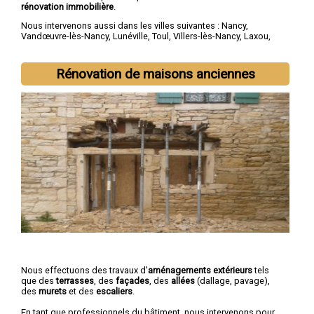
rénovation immobilière
.
Nous intervenons aussi dans les villes suivantes :
Nancy
,
Vandœuvre-lès-Nancy
,
Lunéville
,
Toul
,
Villers-lès-Nancy
,
Laxou
,
Longwy
,
Pont-à-Mousson
,
Saint-Max
,
Dombasle-sur-Meurthe
Rénovation de maisons anciennes
Nous effectuons des travaux d'
aménagements extérieurs
tels
que des
terrasses
, des
façades
, des
allées
(dallage, pavage),
des
murets
et des
escaliers
.
En tant que professionnels du bâtiment, nous intervenons pour