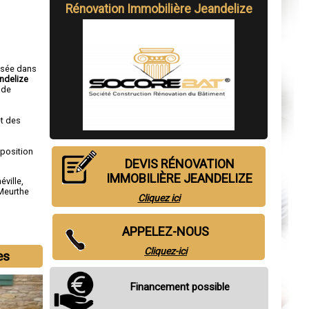
Rénovation Immobilière Jeandelize
isée dans
ndelize
de
t des
sposition
DEVIS RÉNOVATION
IMMOBILIÈRE JEANDELIZE
éville
,
Meurthe
Cliquez ici
APPELEZ-NOUS
Cliquez-ici
es
Financement possible