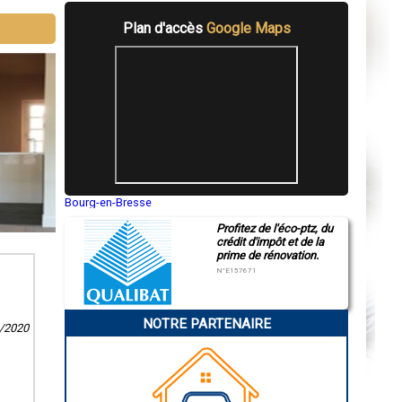
Plan d'accès
Google Maps
Bourg-en-Bresse
Saint-Quentin
Profitez de l'éco-ptz, du
Montluçon
crédit d'impôt et de la
Manosque
prime de rénovation.
Gap
Nice
N°E157671
Annonay
Charleville-Mézières
Pamiers
NOTRE PARTENAIRE
Troyes
6/2020
Narbonne
Rodez
Marseille
Caen
Aurillac