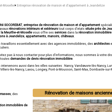
-et-Moselle
Entreprise rénovation de maison et d'appartement à Jeandelize
été SOCOREBAT
,
entreprise de rénovation de maison et d'appartement
spécial
travaux
rénovations intérieurs et extérieurs
tout corps d'etats
située près de Jea
 la Meurthe-et-Moselle
vous offre ses
services
dans la
rénovation immobilière
ons à Jeandelize
,
appartements
,
manoirs
,
châteaux
.
 travaillons essentiellement avec des agences immobilières, des
architectes
e
culiers.
sitez pas à nous contacter pour plus d'informations, nous sommes à votre di
 toutes
demandes de devis rénovation immobilière
.
intervenons aussi dans les villes suivantes :
Nancy
,
Vandœuvre-lès-Nancy
,
Lun
,
Villers-lès-Nancy
,
Laxou
,
Longwy
,
Pont-à-Mousson
,
Saint-Max
,
Dombasle-sur-
Rénovation de maisons ancienn
errasses
, des
tion immobilière de