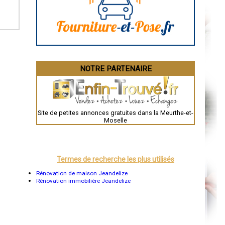
Angoulême
La Rochelle
Bourges
Brive-la-Gaillarde
Dijon
Saint-Brieuc
Guéret
Périgueux
Besançon
NOTRE PARTENAIRE
Valence
Évreux
Chartres
Brest
Nîmes
Toulouse
Site de petites annonces gratuites dans la Meurthe-et-
Auch
Moselle
Bordeaux
Montpellier
Rennes
Châteauroux
Tours
Termes de recherche les plus utilisés
Grenoble
Dole
Rénovation de maison Jeandelize
Mont-de-Marsan
Rénovation immobilière Jeandelize
Blois
Saint-Étienne
Le Puy-en-Velay
Nantes
Orléans
Cahors