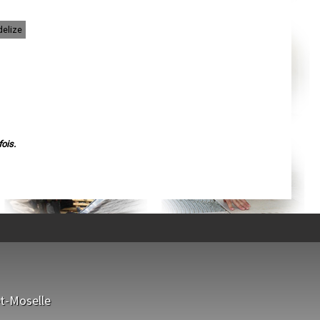
Agen
Mende
Angers
delize
Cherbourg-Octeville
Reims
Saint-Dizier
Laval
Nancy
Verdun
Lorient
Metz
Nevers
Lille
Beauvais
ois.
Alençon
Calais
Clermont-Ferrand
Pau
Tarbes
Perpignan
Strasbourg
Mulhouse
Lyon
Vesoul
Chalon-sur-Saône
Le Mans
Chambéry
Annecy
t-Moselle
Paris
Le Havre