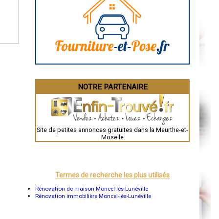
Caen
Aurillac
Angoulême
La Rochelle
Bourges
Brive-la-Gaillarde
Dijon
Saint-Brieuc
Guéret
Périgueux
Besançon
NOTRE PARTENAIRE
Valence
Évreux
Chartres
Brest
Nîmes
Toulouse
Site de petites annonces gratuites dans la Meurthe-et-
Auch
Moselle
Bordeaux
Montpellier
Rennes
Châteauroux
Tours
Termes de recherche les plus utilisés
Grenoble
Dole
Rénovation de maison Moncel-lès-Lunéville
Mont-de-Marsan
Rénovation immobilière Moncel-lès-Lunéville
Blois
Saint-Étienne
Le Puy-en-Velay