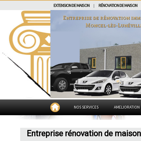
EXTENSION DE MAISON
RÉNOVATION DE MAISON
|
Entreprise de rénovation imm
Moncel-lès-Lunévill
NOS SERVICES
AMELIORATION 
Entreprise rénovation de maison