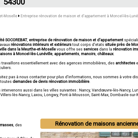
54300
-et-Moselle
Entreprise rénovation de maison et d'appartement à Moncel-lès-Lunév
été SOCOREBAT
,
entreprise de rénovation de maison et d'appartement
spécial
travaux
rénovations intérieurs et extérieurs
tout corps d'etats
située près de Mon
ville dans la Meurthe-et-Moselle
vous offre ses
services
dans la
rénovation im
aisons à Moncel-lès-Lunéville
,
appartements
,
manoirs
,
châteaux
.
 travaillons essentiellement avec des agences immobilières, des
architectes
e
culiers.
sitez pas à nous contacter pour plus d'informations, nous sommes à votre di
 toutes
demandes de devis rénovation immobilière
.
intervenons aussi dans les villes suivantes :
Nancy
,
Vandœuvre-lès-Nancy
,
Lun
,
Villers-lès-Nancy
,
Laxou
,
Longwy
,
Pont-à-Mousson
,
Saint-Max
,
Dombasle-sur-
Rénovation de maisons ancienn
errasses
, des