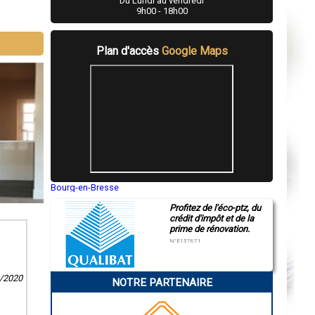
Du Lundi au vendredi
9h00 - 18h00
Plan d'accès
Google Maps
Bourg-en-Bresse
Saint-Quentin
Profitez de l'éco-ptz, du
Montluçon
crédit d'impôt et de la
Manosque
prime de rénovation.
Gap
Nice
N°E157671
Annonay
Charleville-Mézières
Pamiers
6/2020
NOTRE PARTENAIRE
Troyes
Narbonne
Rodez
Marseille