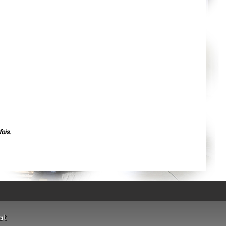
Nantes
Orléans
Cahors
Agen
Mende
Angers
Cherbourg-Octeville
Reims
Saint-Dizier
Laval
Nancy
Verdun
Lorient
Metz
Nevers
Lille
Beauvais
Alençon
ois.
Calais
Clermont-Ferrand
Pau
Tarbes
Perpignan
Strasbourg
Mulhouse
Lyon
Vesoul
Chalon-sur-Saône
Le Mans
at
Chambéry