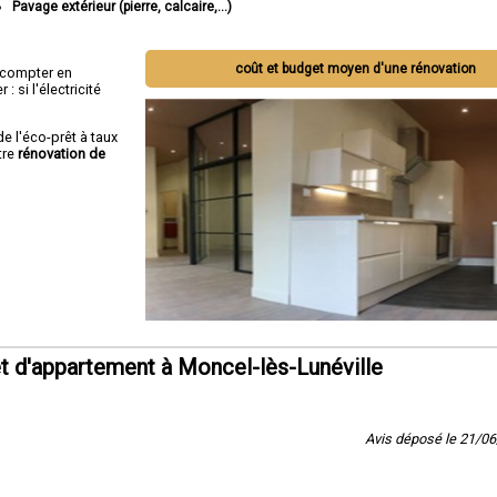
Pavage extérieur (pierre, calcaire,...)
coût et budget moyen d'une rénovation
ut compter en
 si l'électricité
de l'éco-prêt à taux
tre
rénovation de
 d'appartement à Moncel-lès-Lunéville
Avis déposé le 21/0