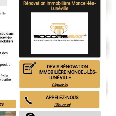
Rénovation Immobilière Moncel-lès-
Lunéville
ille
isée dans
cel-lès-
mobilière
t des
sposition
DEVIS RÉNOVATION
IMMOBILIÈRE MONCEL-LÈS-
éville
,
LUNÉVILLE
Meurthe
Cliquez ici
APPELEZ-NOUS
es
Cliquez-ici