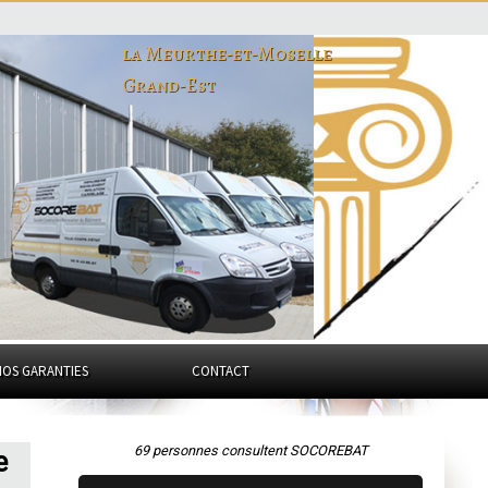
la Meurthe-et-Moselle
Grand-Est
NOS GARANTIES
CONTACT
69 personnes consultent SOCOREBAT
e