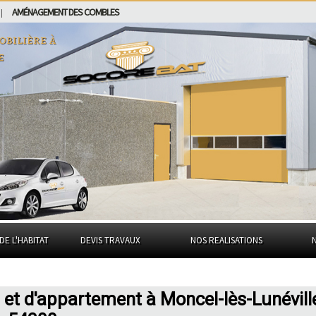
AMÉNAGEMENT DES COMBLES
|
obilière à
e
DE L'HABITAT
DEVIS TRAVAUX
NOS REALISATIONS
 et d'appartement à Moncel-lès-Lunévill