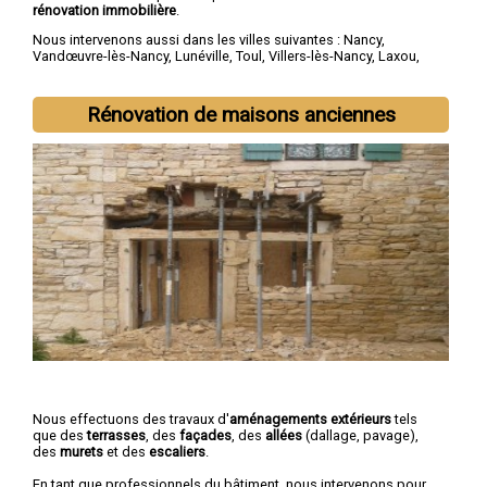
rénovation immobilière
.
Nous intervenons aussi dans les villes suivantes :
Nancy
,
Vandœuvre-lès-Nancy
,
Lunéville
,
Toul
,
Villers-lès-Nancy
,
Laxou
,
Longwy
,
Pont-à-Mousson
,
Saint-Max
,
Dombasle-sur-Meurthe
Rénovation de maisons anciennes
Nous effectuons des travaux d'
aménagements extérieurs
tels
que des
terrasses
, des
façades
, des
allées
(dallage, pavage),
des
murets
et des
escaliers
.
En tant que professionnels du bâtiment, nous intervenons pour