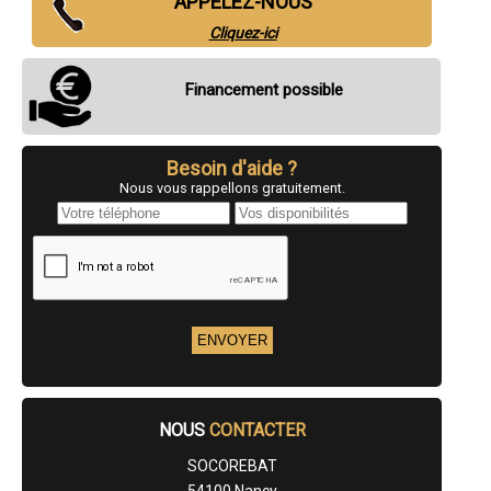
APPELEZ-NOUS
- Entreprise de gros oeuvre à Jœuf
Cliquez-ici
- Entreprise de gros oeuvre à Champigneulles
- Entreprise de gros oeuvre à Frouard
- Entreprise de gros oeuvre à Ludres
Financement possible
- Entreprise de gros oeuvre à Homécourt
- Entreprise de gros oeuvre à Laneuveville-devant-Nancy
- Entreprise de gros oeuvre à Heillecourt
- Entreprise de gros oeuvre à Liverdun
Besoin d'aide ?
- Entreprise de gros oeuvre à Longuyon
Nous vous rappellons gratuitement.
- Entreprise de gros oeuvre à Briey
- Entreprise de gros oeuvre à Pompey
- Entreprise de gros oeuvre à Seichamps
- Entreprise de gros oeuvre à Baccarat
- Entreprise de gros oeuvre à Dieulouard
- Entreprise de gros oeuvre à Herserange
- Entreprise de gros oeuvre à Pulnoy
- Entreprise de gros oeuvre à Blénod-lès-Pont-à-Mousson
- Entreprise de gros oeuvre à Écrouves
- Entreprise de gros oeuvre à Varangéville
- Entreprise de gros oeuvre à Blainville-sur-l'Eau
- Entreprise de gros oeuvre à Pagny-sur-Moselle
NOUS
CONTACTER
- Entreprise de gros oeuvre à Bouxières-aux-Dames
- Entreprise de gros oeuvre à Saulxures-lès-Nancy
SOCOREBAT
- Entreprise de gros oeuvre à Réhon