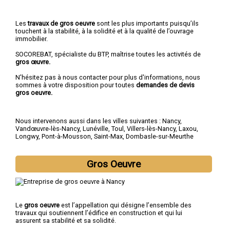
Les
travaux de gros oeuvre
sont les plus importants puisqu’ils
touchent à la stabilité, à la solidité et à la qualité de l’ouvrage
immobilier.
SOCOREBAT, spécialiste du BTP, maîtrise toutes les activités de
gros œuvre.
N'hésitez pas à nous contacter pour plus d'informations, nous
sommes à votre disposition pour toutes
demandes de devis
gros oeuvre.
Nous intervenons aussi dans les villes suivantes :
Nancy
,
Vandœuvre-lès-Nancy
,
Lunéville
,
Toul
,
Villers-lès-Nancy
,
Laxou
,
Longwy
,
Pont-à-Mousson
,
Saint-Max
,
Dombasle-sur-Meurthe
Gros Oeuvre
Le
gros oeuvre
est l’appellation qui désigne l’ensemble des
travaux qui soutiennent l’édifice en construction et qui lui
assurent sa stabilité et sa solidité.