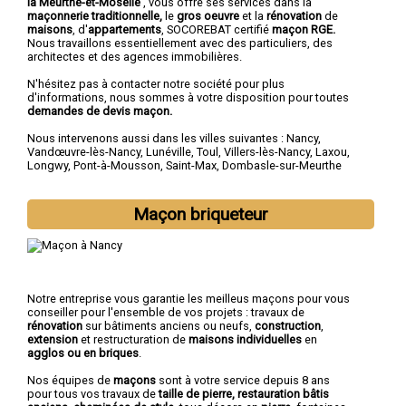
la Meurthe-et-Moselle
, vous offre ses services dans la
maçonnerie traditionnelle,
le
gros oeuvre
et la
rénovation
de
maisons
, d'
appartements
, SOCOREBAT certifié
maçon RGE.
Nous travaillons essentiellement avec des particuliers, des
architectes et des agences immobilières.
N'hésitez pas à contacter notre société pour plus
d'informations, nous sommes à votre disposition pour toutes
demandes de devis maçon.
Nous intervenons aussi dans les villes suivantes :
Nancy
,
Vandœuvre-lès-Nancy
,
Lunéville
,
Toul
,
Villers-lès-Nancy
,
Laxou
,
Longwy
,
Pont-à-Mousson
,
Saint-Max
,
Dombasle-sur-Meurthe
Maçon briqueteur
Notre entreprise vous garantie les meilleus maçons pour vous
conseiller pour l'ensemble de vos projets : travaux de
rénovation
sur bâtiments anciens ou neufs,
construction
,
extension
et restructuration de
maisons individuelles
en
agglos ou en briques
.
Nos équipes de
maçons
sont à votre service depuis 8 ans
pour tous vos travaux de
taille de pierre, restauration bâtis