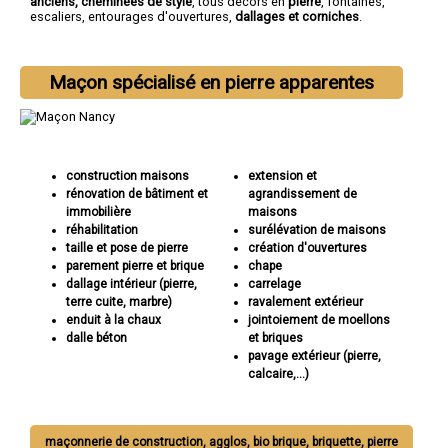
anciens, cheminées de style
, tous décors en
pierre
, fontaines,
escaliers, entourages d'ouvertures,
dallages et corniches
.
Maçon spécialisé en pierre apparentes
construction maisons
extension et
rénovation de bâtiment et
agrandissement de
immobilière
maisons
réhabilitation
surélévation de maisons
taille et pose de pierre
création d'ouvertures
parement pierre et brique
chape
dallage intérieur (pierre,
carrelage
terre cuite, marbre)
ravalement extérieur
enduit à la chaux
jointoiement de moellons
dalle béton
et briques
pavage extérieur (pierre,
calcaire,...)
maçonnerie de construction, agglos, bio brique, briquette, pierre