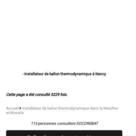
- Installateur de ballon thermodynamique à Nancy
- Installateur de ballon thermodynamique à Vandœuvre-lès-Nancy
- Installateur de ballon thermodynamique à Lunéville
- Installateur de ballon thermodynamique à Toul
Cette page a été consulté 3229 fois.
- Installateur de ballon thermodynamique à Laxou
- Installateur de ballon thermodynamique à Villers-lès-Nancy
- Installateur de ballon thermodynamique à Pont-à-Mousson
Accueil
Installateur de ballon thermodynamique dans la Meurthe-
et-Moselle
- Installateur de ballon thermodynamique à Longwy
- Installateur de ballon thermodynamique à Dombasle-sur-Meurthe
113 personnes consultent SOCOREBAT
- Installateur de ballon thermodynamique à Saint-Max
- Installateur de ballon thermodynamique à Villerupt
- Installateur de ballon thermodynamique à Jarville-la-Malgrange